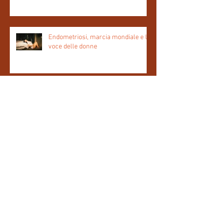
Endometriosi, marcia mondiale e la
voce delle donne
Salute della donna. Evitiamo eccesso
medicalizzazione
La fibromialgia: la malattia
IL SILENZIO E IL DOLORE NON
FANNO L'AMORE