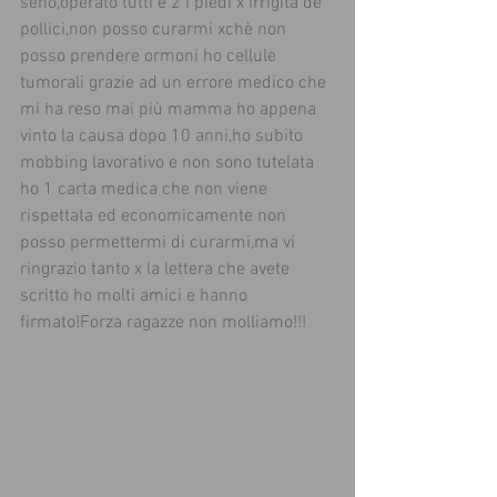
seno,operato tutti e 2 i piedi x irrigità de 
pollici,non posso curarmi xchè non 
posso prendere ormoni ho cellule 
tumorali grazie ad un errore medico che 
mi ha reso mai più mamma ho appena 
vinto la causa dopo 10 anni,ho subito 
mobbing lavorativo e non sono tutelata 
ho 1 carta medica che non viene 
rispettata ed economicamente non 
posso permettermi di curarmi,ma vi 
ringrazio tanto x la lettera che avete 
scritto ho molti amici e hanno 
firmato!Forza ragazze non molliamo!!! 