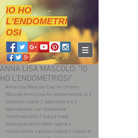
IO HO
L'ENDOMETRI
OSI
ANNA LISA MASCOLO: "IO
HO L'ENDOMETRIOSI"
Anna Lisa Mascolo Ciao mi chiamo 
Mascolo Anna Lisa ho l'endometriosi al 4 
stadio,ho subito 2 laparatomie e 2 
laparascopie con resenzione 
intestinale,tolta 1 tuba e metà 
ovaia,spaccatura della vagina e 
ricostruzione x grosso nodulo,2 noduli al 